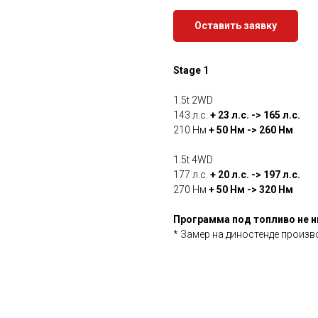
Оставить заявку
Stage 1
1.5t 2WD
143 л.с.
+ 23 л.с. -> 165 л.с.
210 Нм
+ 50 Нм -> 260 Нм
1.5t 4WD
177 л.с.
+ 20 л.с. -> 197 л.с.
270 Нм
+ 50 Нм -> 320 Нм
Программа под топливо не н
* Замер на диностенде произв